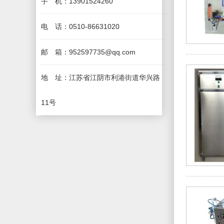
手 机：13901524260
电 话：0510-86631020
邮 箱：952597735@qq.com
地 址：江苏省江阴市利港街道华兴路
11号