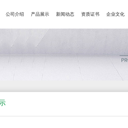
公司介绍
产品展示
新闻动态
资质证书
企业文化
示