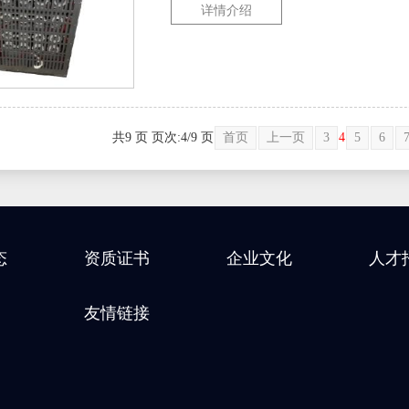
详情介绍
共9 页 页次:4/9 页
首页
上一页
3
4
5
6
态
资质证书
企业文化
人才
友情链接