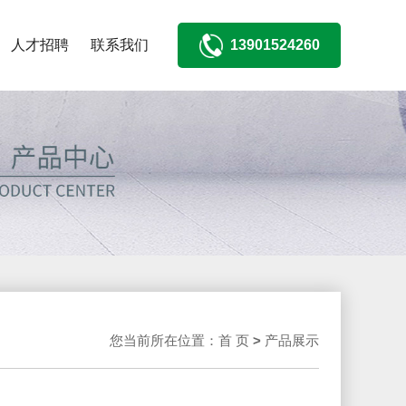
人才招聘
联系我们
13901524260
您当前所在位置：
首 页
>
产品展示