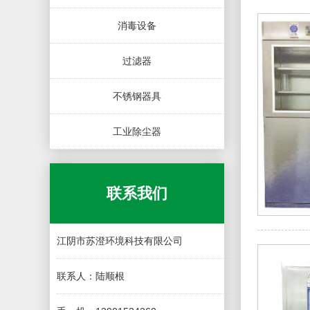
消毒设备
过滤器
不锈钢器具
工业除尘器
联系我们
江阴市苏澄环境科技有限公司
联系人：陆顺根